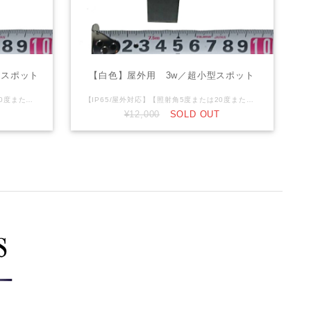
型スポット
【白色】屋外用 3w／超小型スポット
【IP65/屋外対応】【照射角5度または20度または40度】 3w 電球色3000K DC12V仕様です。12ｖ電源等が別途必要になります。 リード線：先バラ2芯（V+,V-）
【IP65/屋外対応】【照射角5度または20度または40度】 3w 白色5000K DC12V仕様です。12ｖ電源等が別途必要になります。 リード線：先バラ2芯（V+,V-）
¥12,000
SOLD OUT