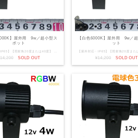
000K】屋外用 9w／超小型ス
【白色6000K】屋外用 9w／
ポット
ット
【屋外対応・IP65】【照射角20度または40度】 DC12V 9W（3Wｘ3灯）黒筐体 直径50mm 電球色3000K DC12V仕様です。12ｖ電源等が別途必要になります。 リード線：先バラ2芯（V+,V-）仕様
14,200
SOLD OUT
¥14,200
SOLD OUT