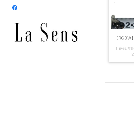
【RGBW
¥