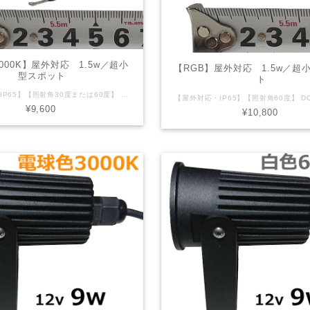
000K】屋外対応 1.5w／超小
【RGB】屋外対応 1.5w／超
型スポット
ト
【屋外対応・IP65】【照射角30度または60度】 DC12V 1.5W 黒筐体 本体サイズ：長さ56㎜ 直径18mm 電球色3000K DC12V仕様です。12ｖ電源等が別途必要になります。 リード線：先バラ２芯（V+,V-）仕様。
¥9,600
¥10,800