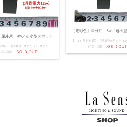
【電球色】屋外用 3w／超小
】屋外用 4w／超小型スポット
¥12,000
SOLD OUT
【 IP65/屋外対応】【照射角5度または20度または40度】 ※※消費電力：12ｗ（LED4w＋ＩＣ8ｗ）※※ RGBW： Wはナチュラルホワイト（４０００K ）になります。 DC12V仕様です。12ｖ電源等が別途必要になります。 リード線：先バラ5芯
19,600
SOLD OUT