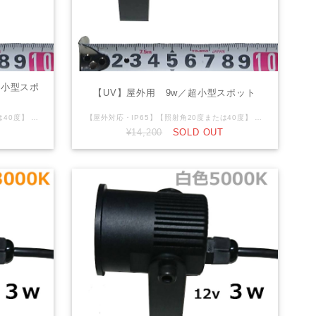
超小型スポ
【UV】屋外用 9w／超小型スポット
【屋外対応・IP65】【照射角20度または40度】 DC12V 9W（3Wｘ3灯）黒筐体 直径50mm 白色6000K DC12V仕様です。12ｖ電源等が別途必要になります。 リード線：先バラ2芯（V+,V-）仕様
【屋外対応・IP65】【照射角20度または40度】 DC12V 9W（3Wｘ3灯）黒筐体 直径50mm UV DC12V仕様です。12ｖ電源等が別途必要になります。 リード線：先バラ2芯（V+,V-）仕様
¥14,200
SOLD OUT