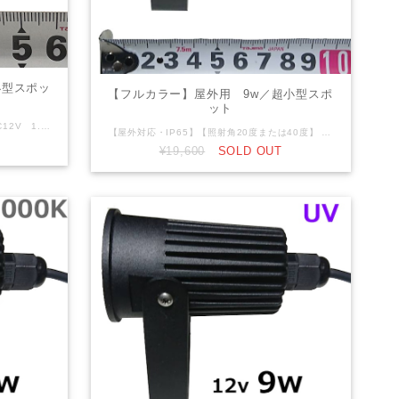
小型スポッ
【フルカラー】屋外用 9w／超小型スポ
ット
【屋外対応・IP65】【照射角60度】 DC12V 1.5W 黒筐体 本体サイズ：長さ59㎜ 直径19mm RGB3in1 DC12V仕様です。12ｖ電源・調光器等が別途必要になります。 先バラ4芯（V+,R,G,B）仕様。
【屋外対応・IP65】【照射角20度または40度】 DC12V 9W（3Wｘ3灯）黒筐体 直径50mm RGB3in1 DC12V仕様です。12ｖ電源・調光器等が別途必要になります。 先バラ4芯（V+,R,G,B）仕様。
¥19,600
SOLD OUT