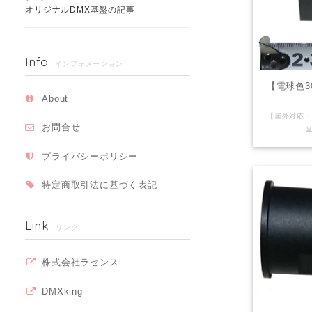
オリジナルDMX基盤の記事
Info
インフォメーション
【電球色3
About
お問合せ
¥
プライバシーポリシー
特定商取引法に基づく表記
Link
リンク
株式会社ラセンス
DMXking