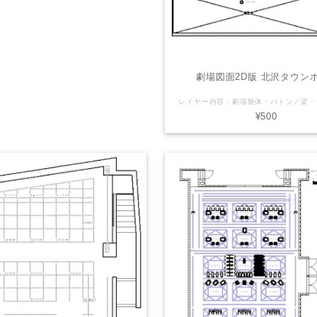
劇場図面2D版 北沢タウン
¥500