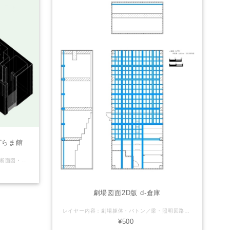
どらま館
レイヤー内容：劇場躯体・バトン／梁・断面図・3D LaSensのオリジナル（非公式）Vectorworks図面を販売しております。 【注意】（下記ご了承頂ける方のみご利用下さい） ※誤差や誤表記がある可能性があります。 ※2次利用・商用利用可 ※Vectorworksデータはバージョン2011で製作しております ※使用される方の責任でご自由にお使いください。 ご利用にあたっては当サイトは一切の責任を負わないものとします。 劇場さん側で公式図面(pdfやvector works等)を配布している場合がありますので そちらを併せてご確認・ご利用下さい。 2D版は↓こちら https://lasens.thebase.in/items/71528553
劇場図面2D版 d-倉庫
レイヤー内容：劇場躯体・バトン／梁・照明回路・断面図 LaSensのオリジナル（非公式）Vectorworks図面を販売しております。 【注意】（下記ご了承頂ける方のみご利用下さい） ※誤差や誤表記がある可能性があります。 ※2次利用・商用利用可 ※Vectorworksデータはバージョン2011で製作しております ※使用される方の責任でご自由にお使いください。 ご利用にあたっては当サイトは一切の責任を負わないものとします。 劇場さん側で公式図面(pdfやvector works等)を配布している場合がありますので そちらを併せてご確認・ご利用下さい。
¥500