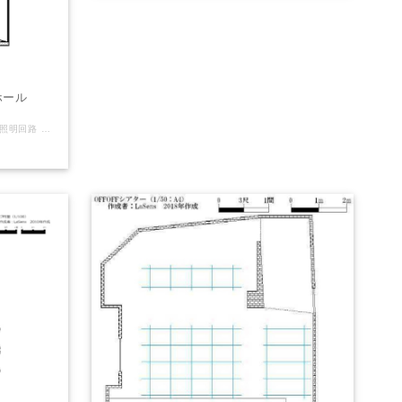
ホール
レイヤー内容：劇場躯体・バトン／梁・照明回路 LaSensのオリジナル（非公式）Vectorworks図面を販売しております。 【注意】（下記ご了承頂ける方のみご利用下さい） ※誤差や誤表記がある可能性があります。 ※2次利用・商用利用可 ※Vectorworksデータはバージョン2011で製作しております ※使用される方の責任でご自由にお使いください。 ご利用にあたっては当サイトは一切の責任を負わないものとします。 劇場さん側で公式図面(pdfやvector works等)を配布している場合がありますので そちらを併せてご確認・ご利用下さい。