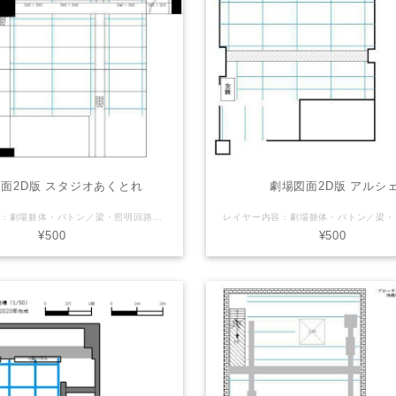
面2D版 スタジオあくとれ
劇場図面2D版 アルシ
レイヤー内容：劇場躯体・バトン／梁・照明回路・音響回路・断面図 LaSensのオリジナル（非公式）Vectorworks図面を販売しております。 【注意】（下記ご了承頂ける方のみご利用下さい） ※誤差や誤表記がある可能性があります。 ※2次利用・商用利用可 ※Vectorworksデータはバージョン2011で製作しております ※使用される方の責任でご自由にお使いください。 ご利用にあたっては当サイトは一切の責任を負わないものとします。 劇場さん側で公式図面(pdfやvector works等)を配布している場合がありますので そちらを併せてご確認・ご利用下さい。
¥500
¥500