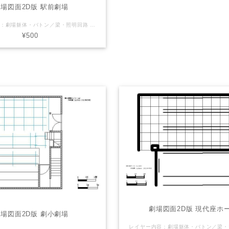
場図面2D版 駅前劇場
レイヤー内容：劇場躯体・バトン／梁・照明回路 LaSensのオリジナル（非公式）Vectorworks図面を販売しております。 【注意】（下記ご了承頂ける方のみご利用下さい） ※誤差や誤表記がある可能性があります。 ※2次利用・商用利用可 ※Vectorworksデータはバージョン2011で製作しております ※使用される方の責任でご自由にお使いください。 ご利用にあたっては当サイトは一切の責任を負わないものとします。 劇場さん側で公式図面(pdfやvector works等)を配布している場合がありますので そちらを併せてご確認・ご利用下さい。
¥500
劇場図面2D版 現代座ホ
場図面2D版 劇小劇場