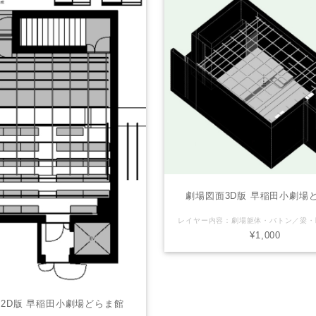
劇場図面3D版 早稲田小劇場
¥1,000
2D版 早稲田小劇場どらま館