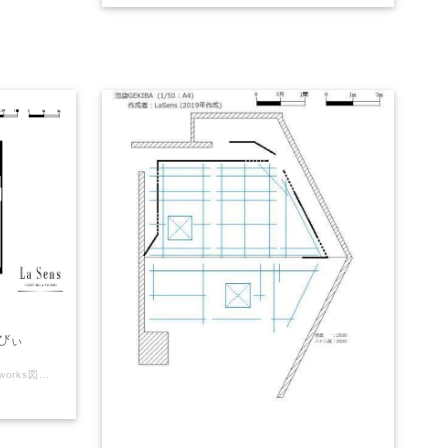
びぃ
LaSensのオリジナル（非公式）Vectorworks図面を販売しております。 【注意】（下記ご了承頂ける方のみご利用下さい） ※誤差や誤表記がある可能性があります。 ※2次利用・商用利用可 ※Vectorworksデータはバージョン2011で製作しております ※使用される方の責任でご自由にお使いください。 ご利用にあたっては当サイトは一切の責任を負わないものとします。 劇場さん側で公式図面(pdfやvector works等)を配布している場合がありますので そちらを併せてご確認・ご利用下さい。