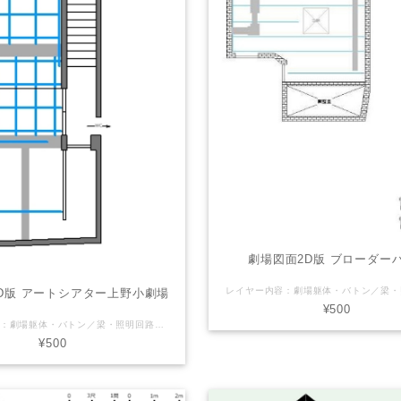
劇場図面2D版 ブローダー
D版 アートシアター上野小劇場
¥500
レイヤー内容：劇場躯体・バトン／梁・照明回路・断面図 LaSensのオリジナル（非公式）Vectorworks図面を販売しております。 【注意】（下記ご了承頂ける方のみご利用下さい） ※誤差や誤表記がある可能性があります。 ※2次利用・商用利用可 ※Vectorworksデータはバージョン2011で製作しております ※使用される方の責任でご自由にお使いください。 ご利用にあたっては当サイトは一切の責任を負わないものとします。 劇場さん側で公式図面(pdfやvector works等)を配布している場合がありますので そちらを併せてご確認・ご利用下さい。
¥500