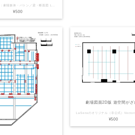
レイヤー内容：劇場躯体・バトン／梁・断面図 LaSensのオリジナル（非公式）Vectorworks図面を販売しております。 【注意】（下記ご了承頂ける方のみご利用下さい） ※誤差や誤表記がある可能性があります。 ※2次利用・商用利用可 ※Vectorworksデータはバージョン2011で製作しております ※使用される方の責任でご自由にお使いください。 ご利用にあたっては当サイトは一切の責任を負わないものとします。 劇場さん側で公式図面(pdfやvector works等)を配布している場合がありますので そちらを併せてご確認・ご利用下さい。 3D版は↓こちら https://lasens.thebase.in/items/71528471
¥500
劇場図面2D版 遊空間がざ
¥500