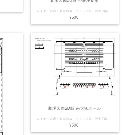
劇場図面2D版 俳優座劇場
レイヤー内容：劇場躯体・バトン／梁・照明回路・基本吊り LaSensのオリジナル（非公式）Vectorworks図面を販売しております。 【注意】（下記ご了承頂ける方のみご利用下さい） ※誤差や誤表記がある可能性があります。 ※2次利用・商用利用可 ※Vectorworksデータはバージョン2011で製作しております ※使用される方の責任でご自由にお使いください。 ご利用にあたっては当サイトは一切の責任を負わないものとします。 劇場さん側で公式図面(pdfやvector works等)を配布している場合がありますので そちらを併せてご確認・ご利用下さい。
¥500
劇場図面2D版 南大塚ホール
レイヤー内容：劇場躯体・バトン／梁・照明回路・断面図・基本吊り LaSensのオリジナル（非公式）Vectorworks図面を販売しております。 【注意】（下記ご了承頂ける方のみご利用下さい） ※誤差や誤表記がある可能性があります。 ※2次利用・商用利用可 ※Vectorworksデータはバージョン2011で製作しております ※使用される方の責任でご自由にお使いください。 ご利用にあたっては当サイトは一切の責任を負わないものとします。 劇場さん側で公式図面(pdfやvector works等)を配布している場合がありますので そちらを併せてご確認・ご利用下さい。
¥500