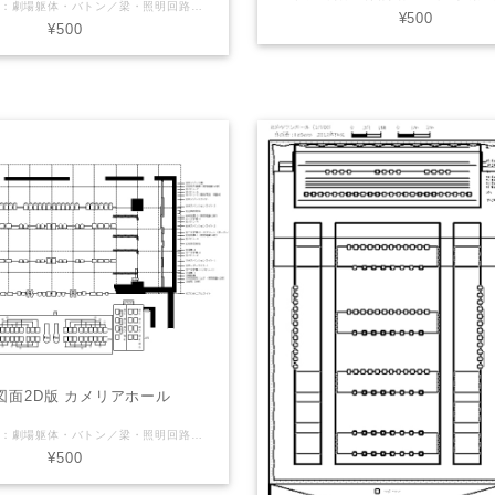
レイヤー内容：劇場躯体・バトン／梁・照明回路・音響回路・断面図 LaSensのオリジナル（非公式）Vectorworks図面を販売しております。 【注意】（下記ご了承頂ける方のみご利用下さい） ※誤差や誤表記がある可能性があります。 ※2次利用・商用利用可 ※Vectorworksデータはバージョン2011で製作しております ※使用される方の責任でご自由にお使いください。 ご利用にあたっては当サイトは一切の責任を負わないものとします。 劇場さん側で公式図面(pdfやvector works等)を配布している場合がありますので そちらを併せてご確認・ご利用下さい。
¥500
¥500
図面2D版 カメリアホール
レイヤー内容：劇場躯体・バトン／梁・照明回路・音響回路・断面図・基本吊り LaSensのオリジナル（非公式）Vectorworks図面を販売しております。 【注意】（下記ご了承頂ける方のみご利用下さい） ※誤差や誤表記がある可能性があります。 ※2次利用・商用利用可 ※Vectorworksデータはバージョン2011で製作しております ※使用される方の責任でご自由にお使いください。 ご利用にあたっては当サイトは一切の責任を負わないものとします。 劇場さん側で公式図面(pdfやvector works等)を配布している場合がありますので そちらを併せてご確認・ご利用下さい。
¥500