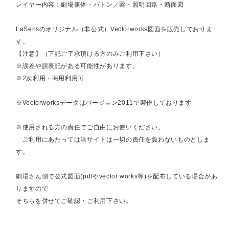
レイヤー内容：劇場躯体・バトン／梁・照明回路・断面図
LaSensのオリジナル（非公式）Vectorworks図面を販売しておりま
す。
【注意】（下記ご了承頂ける方のみご利用下さい）
※誤差や誤表記がある可能性があります。
※2次利用・商用利用可
※Vectorworksデータはバージョン2011で製作しております
※使用される方の責任でご自由にお使いください。
ご利用にあたっては当サイトは一切の責任を負わないものとしま
す。
劇場さん側で公式図面(pdfやvector works等)を配布している場合があ
りますので
そちらを併せてご確認・ご利用下さい。