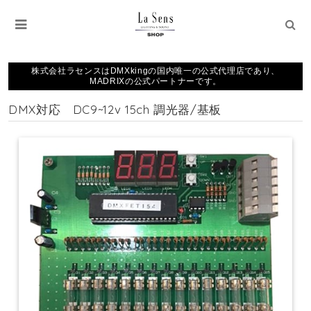
株式会社ラセンスはDMXkingの国内唯一の公式代理店であり、
MADRIXの公式パートナーです。
DMX対応 DC9~12v 15ch 調光器/基板