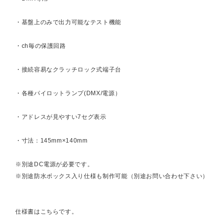
・基盤上のみで出力可能なテスト機能
・ch毎の保護回路
・接続容易なクラッチロック式端子台
・各種パイロットランプ(DMX/電源）
・アドレスが見やすい7セグ表示
・寸法：145mm×140mm
※別途DC電源が必要です。
※別途防水ボックス入り仕様も制作可能（別途お問い合わせ下さい）
仕様書はこちらです。